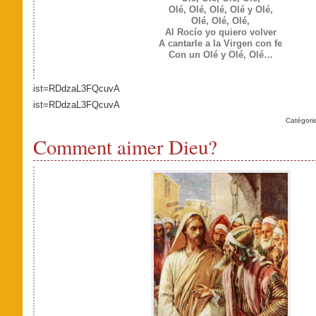
Olé, Olé, Olé, Olé y Olé,
Olé, Olé, Olé,
Al Rocío yo quiero volver
A cantarle a la Virgen con fe
Con un Olé y Olé, Olé…
ist=RDdzaL3FQcuvA
ist=RDdzaL3FQcuvA
Catégori
Comment aimer Dieu?