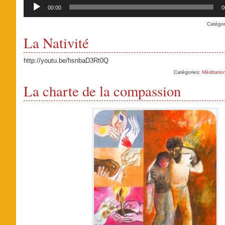
Audio
Player
00:00
0
Catégor
La Nativité
http://youtu.be/hsnbaD3Rt0Q
Catégories:
Méditatio
La charte de la compassion