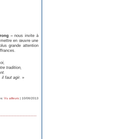
trong –
nous invite à
à mettre en œuvre une
lus grande attention
ffrances.
oi,
re tradition,
nt.
l faut agir.
»
es:
Vu ailleurs
| 10/06/2013