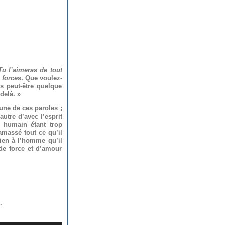
Tu l’aimeras de tout
s forces
. Que voulez-
s peut-être quelque
delà. »
cune de ces paroles ;
autre d’avec l’esprit
e humain étant trop
ramassé tout ce qu’il
rien à l’homme qu’il
de force et d’amour
.