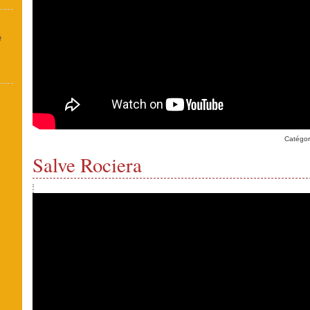
é
Catégor
Salve Rociera