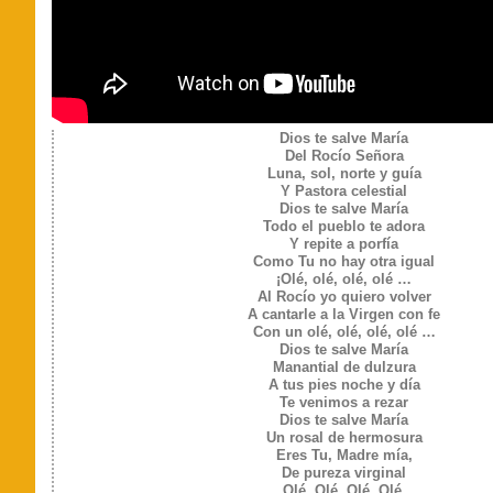
Dios te salve María
Del Rocío Señora
Luna, sol, norte y guía
Y Pastora celestial
Dios te salve María
Todo el pueblo te adora
Y repite a porfía
Como Tu no hay otra igual
¡Olé, olé, olé, olé …
Al Rocío yo quiero volver
A cantarle a la Virgen con fe
Con un olé, olé, olé, olé …
Dios te salve María
Manantial de dulzura
A tus pies noche y día
Te venimos a rezar
Dios te salve María
Un rosal de hermosura
Eres Tu, Madre mía,
De pureza virginal
Olé, Olé, Olé, Olé,