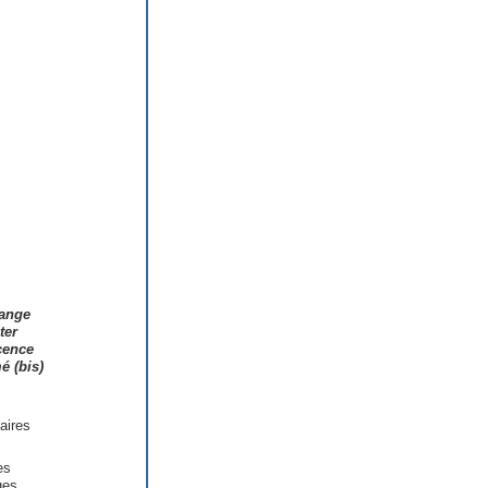
uange
ter
cence
é (bis)
aires
es
ges