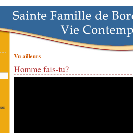
Vu ailleurs
]
Homme fais-tu?
 pas