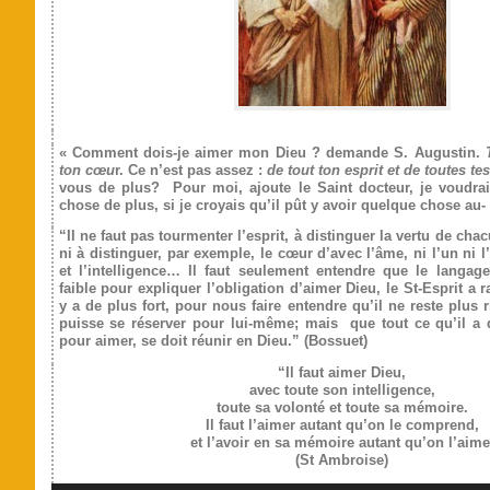
« Comment dois-je aimer mon Dieu ? demande S. Augustin.
ton cœu
r. Ce n’est pas assez :
de tout ton esprit et de toutes te
vous de plus? Pour moi, ajoute le Saint docteur, je voudrai
chose de plus, si je croyais qu’il pût y avoir quelque chose au- 
“Il ne faut pas tourmenter l’esprit, à distinguer la vertu de cha
ni à distinguer, par exemple, le cœur d’avec l’âme, ni l’un ni l’
et l’intelligence… Il faut seulement entendre que le langag
faible pour expliquer l’obligation d’aimer Dieu, le St-Esprit a 
y a de plus fort, pour nous faire entendre qu’il ne reste plus 
puisse se réserver pour lui-même; mais que tout ce qu’il a 
pour aimer, se doit réunir en Dieu.” (Bossuet)
“Il faut aimer Dieu,
avec toute son intelli­gence,
toute sa volonté et toute sa mémoire.
Il faut l’aimer autant qu’on le comprend,
et l’avoir en sa mémoire autant qu’on l’aime
(St Ambroise)