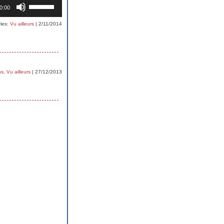
Use
0:00
Up/Down
Arrow
keys
ies:
Vu ailleurs
| 2/11/2014
to
increase
or
decrease
volume.
ns
,
Vu ailleurs
| 27/12/2013