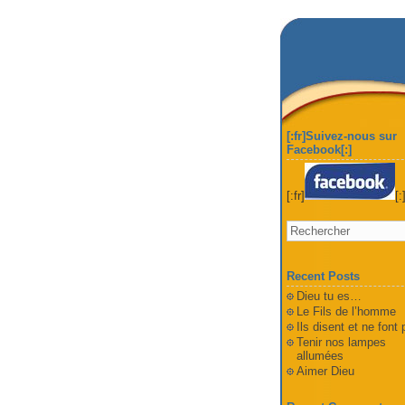
[:fr]Suivez-nous sur
Facebook[:]
[:fr]
[:
Recent Posts
Dieu tu es…
Le Fils de l’homme
Ils disent et ne font
Tenir nos lampes
allumées
Aimer Dieu