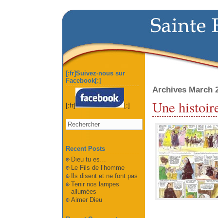
[:fr]Suivez-nous sur
Facebook[:]
Archives March 
Une histoir
[:fr]
[:]
Recent Posts
Dieu tu es…
Le Fils de l’homme
Ils disent et ne font pas
Tenir nos lampes
allumées
Aimer Dieu