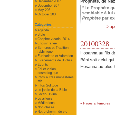
Prophète, de Naza
December 2007
December 207
“Le Prophète q
May 205
semblable à lui 
October 203
Prophète
par ex
Categories
Diap
Agenda
Bible
Chapitre vicarial 2014
20100328
Choisir la vie
Ecritures et Tradition
rabbinique
Hosanna au fils d
Eucharistie et Adoration
Béni soit celui qu
Evénements de l'Eglise
Events
Hosanna au plus h
Foi et vision
cosmologique
Infos autres monastères
sfb
Infos Solitude
Le jardin de la Bible
Lectio Divina
Lu ailleurs
Méditations
« Pages antérieures
Non classé
Notre chemin de vie