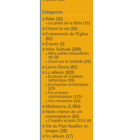
Categories
Bible
(16)
Le jardin de la Bible
(15)
Choisir la vie
(16)
Evénements de l'Eglise
(62)
Events
(3)
Infos Solitude
(268)
Infos autres monastères
sfb
(8)
Zoom sur la Solitude
(25)
Lectio Divina
(82)
Lu ailleurs
(918)
Ecritures et Tradition
rabbinique
(39)
Eucharistie et Adoration
(13)
Foi et vision
cosmologique
(115)
Vie consacrée
(24)
Méditations
(1,084)
Notre chemin de vie
contemplative
(62)
Chapitre vicarial 2014
(4)
Vie du Père Noailles en
images
(28)
Vu ailleurs
(17)