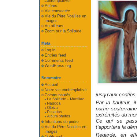
contemplative
Prières
Vie consacrée
Vie du Père Noailles en
images
Vu ailleurs
Zoom sur la Solitude
Meta
Log in
Entries feed
Comments feed
WordPress.org
Sommaire
Accueil
Notre vie contemplative
jusqu’aux confins
Communautés
La Solitude – Martillac
Par la hauteur, il
Nagoda
Oteiza
partie souterrain
Posadas
extrémités du mon
Album photos
Ce qui se pass
Intentions de prière
t’apportera la dé
Vie du Père Noailles en
images
Regarde, en effe
Outils web