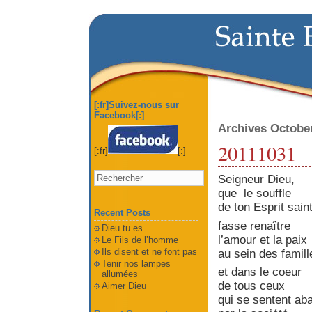
[:fr]Suivez-nous sur
Facebook[:]
Archives Octobe
20111031
[:fr]
[:]
Seigneur Dieu,
que le souffle
de ton Esprit saint
Recent Posts
fasse renaître
Dieu tu es…
l’amour et la paix
Le Fils de l’homme
Ils disent et ne font pas
au sein des famil
Tenir nos lampes
et dans le coeur
allumées
de tous ceux
Aimer Dieu
qui se sentent a