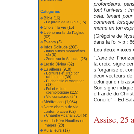
profondeurs, pens
tout l’univers ; 
Categories
cela, tenant pour 
Bible
(16)
comment, lorsque t
Le jardin de la Bible
(15)
Choisir la vie
(16)
même en ton esprit
Evénements de l'Eglise
(Grégoire de Nyss
(62)
dans la foi » p : 6
Events
(3)
Infos Solitude
(268)
Les deux « axes 
Infos autres monastères
sfb
(8)
“L’axe de l’horizon
Zoom sur la Solitude
(25)
la croix, signe cen
Lectio Divina
(82)
s ‘organise et con
Lu ailleurs
(918)
Ecritures et Tradition
deux vecteurs de l
rabbinique
(39)
celui qui embrasse
Eucharistie et Adoration
(13)
Son signe indique 
Foi et vision
cosmologique
(115)
offrande du Christ
Vie consacrée
(24)
Concile” – Ed Sal
Méditations
(1,084)
Notre chemin de vie
contemplative
(62)
Chapitre vicarial 2014
(4)
Assise, 25 
Vie du Père Noailles en
images
(28)
Vu ailleurs
(17)