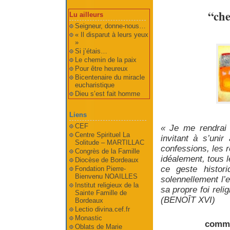
“che
Lu ailleurs
Seigneur, donne-nous…
« Il disparut à leurs yeux
»
Si j’étais…
Le chemin de la paix
Pour être heureux
Bicentenaire du miracle
eucharistique
Dieu s’est fait homme
Liens
CEF
« Je me rendrai 
Centre Spirituel La
invitant à s’unir
Solitude – MARTILLAC
confessions, les r
Congrès de la Famille
idéalement, tous 
Diocèse de Bordeaux
ce geste histor
Fondation Pierre-
Bienvenu NOAILLES
solennellement l’
Institut religieux de la
sa propre foi rel
Sainte Famille de
(BENOÎT XVI)
Bordeaux
Lectio divina.cef.fr
Monastic
comme
Oblats de Marie