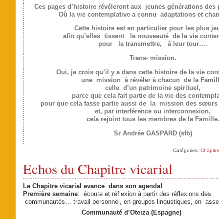
Ces pages d’histoire révéleront aux jeunes générations des p
Où la vie contemplative a connu adaptations et cha
Cette histoire est en particulier pour les plus j
afin qu’elles tissent la nouveauté de la vie conte
pour la transmettre, à leur tour….
Trans- mission.
Oui, je crois qu’il y a dans cette histoire de la vie co
une mission à révéler à chacun de la Famill
celle d’un patrimoine spirituel,
parce que cela fait partie de la vie des contempl
pour que cela fasse partie aussi de la mission des sœurs
et, par interférence ou interconnexion,
cela rejoint tous les membres de la Famille
Sr Andrée GASPARD (sfb)
Catégories:
Chapitre
Echos du Chapitre vicarial
Le Chapitre vicarial avance dans son agenda!
Première semaine
: écoute et réflexion à partir des réflexions des
communautés… travail personnel, en groupes lingustiques, en as
Communauté d’Oteiza (Espagne)