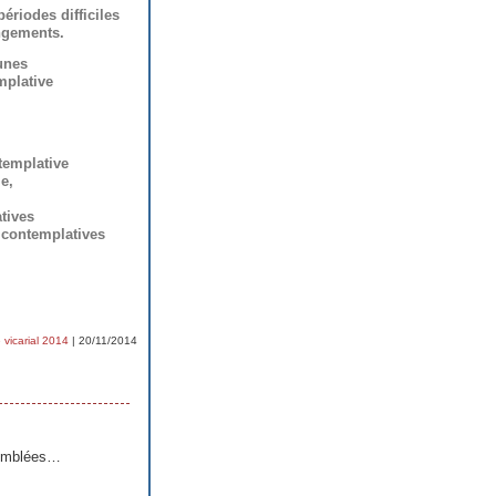
ériodes difficiles
ngements.
eunes
mplative
ntemplative
e,
atives
 contemplatives
.
 vicarial 2014
| 20/11/2014
semblées…