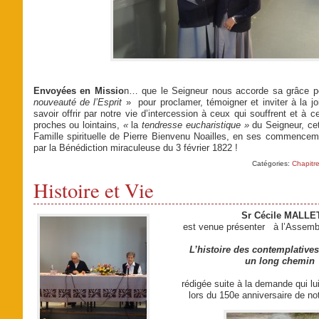
Envoyées en Missio
n… que le Seigneur nous accorde sa grâce
nouveauté de l’Esprit
» pour proclamer, témoigner et inviter à la joi
savoir offrir par notre vie d’intercession à ceux qui souffrent et à 
proches ou lointains,
«
la
tendresse eucharistique »
du Seigneur, ce
Famille spirituelle de Pierre Bienvenu Noailles, en ses commence
par la Bénédiction miraculeuse du 3 février 1822 !
Catégories:
Chapitre
Histoire et Vie
Sr Cécile MALLE
est venue présenter
à l’Assembl
L’histoire des contemplative
un long chemin
rédigée suite à la demande qui lui
lors du 150e anniversaire de not