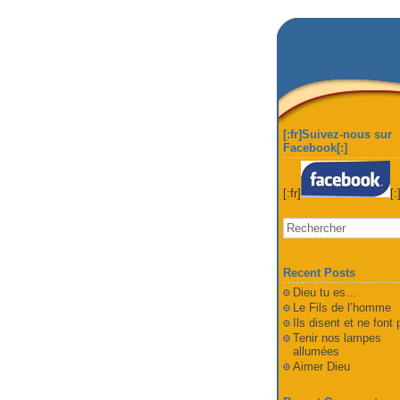
[:fr]Suivez-nous sur
Facebook[:]
[:fr]
[:
Recent Posts
Dieu tu es…
Le Fils de l’homme
Ils disent et ne font
Tenir nos lampes
allumées
Aimer Dieu