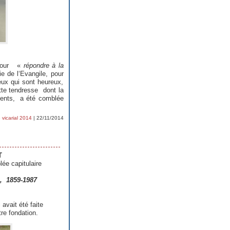
 pour «
répondre à la
e de l‘Evangile, pour
ceux qui sont heureux,
tte tendresse dont la
ments, a été comblée
 vicarial 2014
| 22/11/2014
T
ée capitulaire
s, 1859-1987
 avait été faite
re fondation.