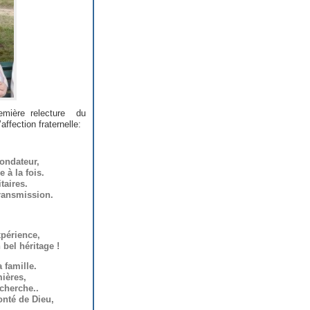
emière relecture du
fection fraternelle:
ondateur,
 à la fois.
taires.
ransmission.
xpérience,
 bel héritage !
a famille.
ières,
cherche..
onté de Dieu,