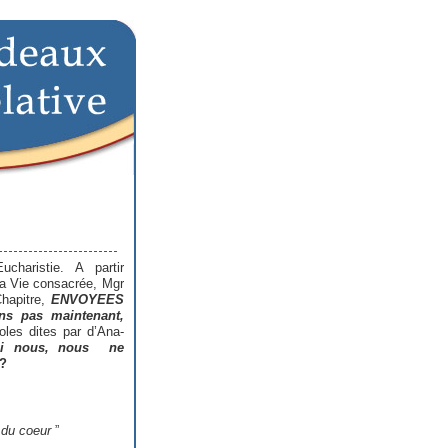
haristie. A partir
la Vie consacrée, Mgr
hapitre,
ENVOYEES
ns pas maintenant,
oles dites par d’Ana-
S
i nous, nous ne
?
 du coeur
”