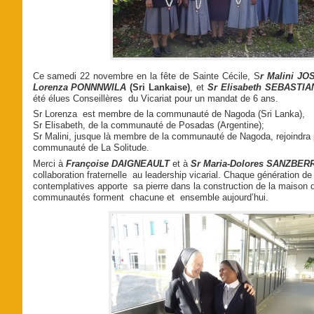
Ce samedi 22 novembre en la fête de Sainte Cécile, S
r Malini JO
Lorenza PONNNWILA
(Sri Lankaise)
, et
Sr Elisabeth SEBASTIAN
été élues Conseillères du Vicariat pour un mandat de 6 ans.
Sr Lorenza est membre de la communauté de Nagoda (Sri Lanka),
Sr Elisabeth, de la communauté de Posadas (Argentine);
Sr Malini, jusque là membre de la communauté de Nagoda, rejoindra
communauté de La Solitude.
Merci à
Françoise DAIGNEAULT
et à
Sr Maria-Dolores SANZBER
collaboration fraternelle au leadership vicarial. Chaque génération d
contemplatives apporte sa pierre dans la construction de la maison 
communautés forment chacune et ensemble aujourd’hui.