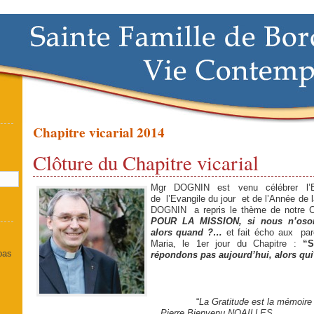
Chapitre vicarial 2014
]
Clôture du Chapitre vicarial
Mgr DOGNIN est venu célébrer l’Euc
de l’Evangile du jour et de l’Année de 
DOGNIN a repris le thème de notre C
POUR LA MISSION,
s
i nous n’oso
alors quand ?…
et fait écho aux par
Maria, le 1er jour du Chapitre :
“
 pas
répondons pas aujourd’hui, alors qui
“
La Gratitude est la mémoire
Pierre Bienvenu NOAILLES