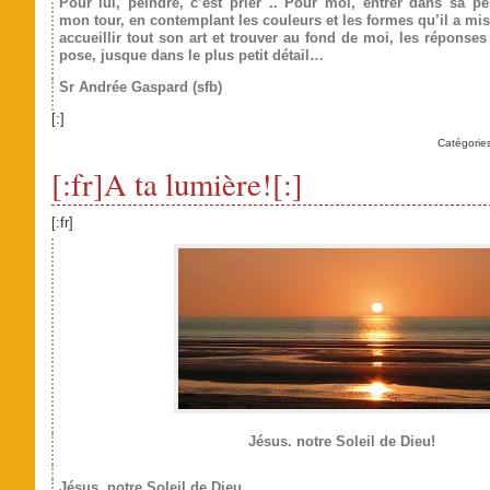
Pour lui, peindre, c’est prier .. Pour moi, entrer dans sa pei
mon tour, en contemplant les couleurs et les formes qu’il a mis
accueillir tout son art et trouver au fond de moi, les réponses
pose, jusque dans le plus petit détail…
Sr Andrée Gaspard (sfb)
[:]
Catégorie
[:fr]A ta lumière![:]
[:fr]
Jésus. notre Soleil de Dieu!
Jésus. notre Soleil de Dieu,