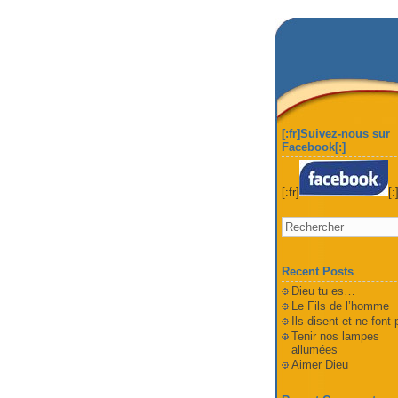
[:fr]Suivez-nous sur
Facebook[:]
[:fr]
[:
Recent Posts
Dieu tu es…
Le Fils de l’homme
Ils disent et ne font
Tenir nos lampes
allumées
Aimer Dieu