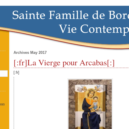
Archives May 2017
[:fr]La Vierge pour Arcabas[:]
]
[:fr]
 pas