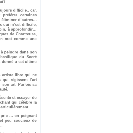
uoi?
ujours difficile.. car,
t préférer certaines
n éliminer d’autres…
 qui m’est difficile,
loin, à approfondir…
ugues de Chartreuse,
s en moi comme une
 à peindre dans son
 basilique du Sacré
a donné à cet ultime
artiste libre qui ne
qui régissent l’art
 son art. Parfois sa
auté.
résente et essayer de
chant qui célèbre la
particulièrement.
l prie … en peignant
 et peu soucieux de
 …