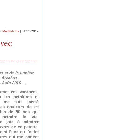
s:
Méditations
| 31/05/2017
avec
s et de la lumière
 Arcabas ..
 – Août 2016 …
rant ces vacances,
u les peintures d’
e me suis laissé
les couleurs de ce
plus de 90 ans qui
peindre la vie.
e joie à admirer
uvres de ce peintre.
oisi l’une ou l’autre
ures qui me parlent