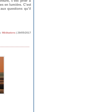
nture, c’est prier à
es en lumière. C’est
 aux questions qu’il
s:
Méditations
| 29/05/2017