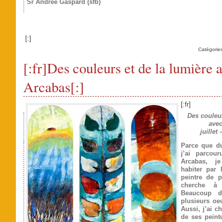
Sr Andrée Gaspard (sfb)
[:]
Catégorie
[:fr]Des couleurs et de la lumière 
Arcabas[:]
[:fr]
Des couleur
avec
juillet
Parce que du
j’ai parcour
Arcabas, j
habiter par 
peintre de 
cherche à 
Beaucoup d
plusieurs oe
Aussi, j’ai ch
de ses peint