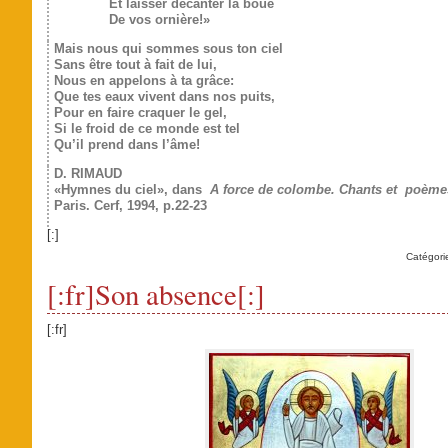
Et laisser décanter la boue
De vos ornière!»
Mais nous qui sommes sous ton ciel
Sans être tout à fait de lui,
Nous en appelons à ta grâce:
Que tes eaux vivent dans nos puits,
Pour en faire craquer le gel,
Si le froid de ce monde est tel
Qu’il prend dans l’âme!
D. RIMAUD
«Hymnes du ciel», dans
A
force de colombe. Chants et
poème
Paris. Cerf, 1994, p.22-23
[:]
Catégori
[:fr]Son absence[:]
[:fr]