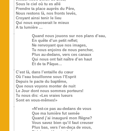
Sous le ciel où tu es allé
Prendre ta place auprès du Père,
Nous restons là, nos fronts levés,
Croyant ainsi tenir le lieu
Qui nous exposerait le mieux
A ta lumière …
Quand nous jouons sur nos plans d’eau,
En quête d’un petit reflet;
Ne renvoyant que nos images,
Tu nous enjoins de nous pencher,
Plus au-dedans, vers ces canaux
Qui nous ont fait naître d’en haut
Et de ta Pâque…
C’est là, dans l’entaille du cœur
Où l’eau bouillonne sous l’Esprit
Depuis le pacte du baptême,
Que nous voyons monter de nuit
Le Jour dont nous sommes porteurs!
Tu nous dis: «Les vraies lueurs
Sont en vous-mêmes!»
«N’est-ce pas au-dedans de vous
Que ma lumière fut semée
Quand j’ai inauguré mon Règne?
Vous savez bien qu’il faut creuser
Plus bas, vers l’en-deça de vous,