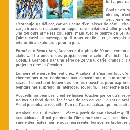
fort .. pourq
Choisir est to
choisir, c’es
oeuvres et e
c’est toujours délicat, car on risque d’en laisser de côté .. choix
car je trouve en chacune un appel, une invitation à aller plus 
J’ai toujours aimé les couleurs, mais avec le peintre de St H
j’aime aussi le message qu’il nous confie… et je perçoi
intériorité à exploiter… pour la joie.
Formé aux Beaux Arts, Arcabas qui a plus de 90 ans, continue
atelier… II a encore des projets comme celui d’embellir la
Coeur, à Grenoble par une série de 24 vitraux très grands : il 
projet un titre: la Création ..
Lumière et émerveillement chez Arcabas; il s’agit surtout d’un 
cherche pas à se conformer aux conventions ni aux normes 
sacré. II cherche et trouve des formes nouvelles pour exprimer
peinture me surprend, m’interroge. Toujours, il recherche la be
Accueillir sa peinture, c’est se laisser toucher par ce qu’il rep
trouver au fond de soi les échos de son oeuvre… c’est un vrai 
Vie et je souhaite recueillir l’un ou l’autre tableau qui me plait 
Arcabas le dit lui même … c’est à partir de son chevalet qu’i
ses tableaux. II est peintre de l’âme humaine…. il est libre
suivre des règles même pour représenter les scènes bibliques