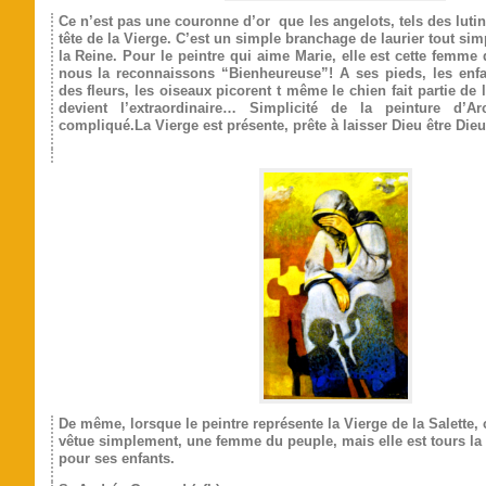
Ce n’est pas une couronne d’or que les angelots, tels des lutin
tête de la Vierge. C’est un simple branchage de laurier tout sim
la Reine. Pour le peintre qui aime Marie, elle est cette femme 
nous la reconnaissons “Bienheureuse”! A ses pieds, les enf
des fleurs, les oiseaux picorent t même le chien fait partie de 
devient l’extraordinaire… Simplicité de la peinture d’A
compliqué.La Vierge est présente, prête à laisser Dieu être Dieu 
De même, lorsque le peintre représente la Vierge de la Salette,
vêtue simplement, une femme du peuple, mais elle est tours la 
pour ses enfants.