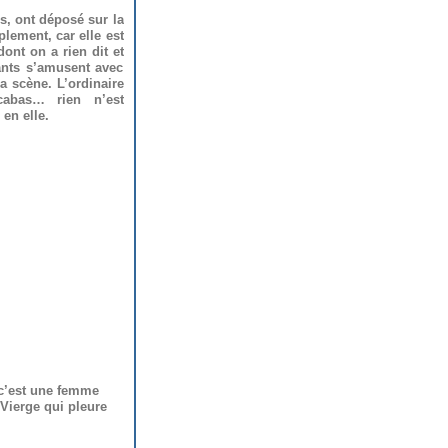
s, ont déposé sur la
plement, car elle est
dont on a rien dit et
ants s’amusent avec
la scène. L’ordinaire
rcabas… rien n’est
en elle.
 c’est une femme
Vierge qui pleure