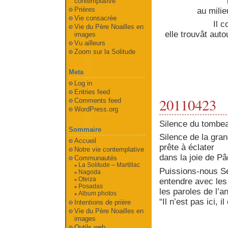
contemplative
Prières
au milie
Vie consacrée
Il 
Vie du Père Noailles en
elle trouvât auto
images
Vu ailleurs
Zoom sur la Solitude
Meta
Log in
Entries feed
20110423
Comments feed
WordPress.org
Silence du tombe
Sommaire
Silence de la gra
Accueil
prête à éclater
Notre vie contemplative
dans la joie de P
Communautés
La Solitude – Martillac
Puissions-nous S
Nagoda
Oteiza
entendre avec les
Posadas
les paroles de l’a
Album photos
“Il n’est pas ici, i
Intentions de prière
Vie du Père Noailles en
images
Outils web