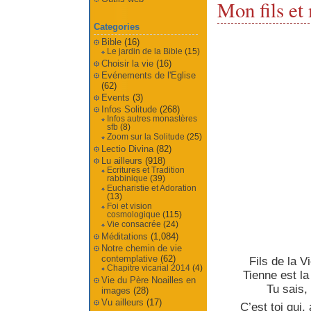
Mon fils et
Categories
Bible
(16)
Le jardin de la Bible
(15)
Choisir la vie
(16)
Evénements de l'Eglise
(62)
Events
(3)
Infos Solitude
(268)
Infos autres monastères
sfb
(8)
Zoom sur la Solitude
(25)
Lectio Divina
(82)
Lu ailleurs
(918)
Ecritures et Tradition
rabbinique
(39)
Eucharistie et Adoration
(13)
Foi et vision
cosmologique
(115)
Vie consacrée
(24)
Méditations
(1,084)
Notre chemin de vie
contemplative
(62)
Fils de la V
Chapitre vicarial 2014
(4)
Tienne est la
Vie du Père Noailles en
Tu sais,
images
(28)
Vu ailleurs
(17)
C’est toi qui,