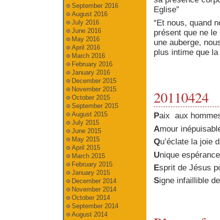
September 2016
Eglise”
August 2016
“Et nous, quand n
July 2016
June 2016
présent que ne le
May 2016
une auberge, nous
April 2016
plus intime que la
March 2016
February 2016
January 2016
December 2015
November 2015
20110424
October 2015
September 2015
August 2015
P
aix aux hommes 
July 2015
A
mour inépuisable
June 2015
May 2015
Q
u’éclate la joie 
April 2015
U
nique espérance
March 2015
February 2015
E
sprit de Jésus p
January 2015
S
igne infaillible 
December 2014
November 2014
October 2014
September 2014
August 2014