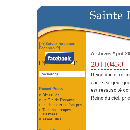
[:fr]Suivez-nous sur
Facebook[:]
Archives April 2
20110430
[:fr]
[:]
Reine duciel réjoui
car le Seigeur que 
Recent Posts
est ressuscité comm
Dieu tu es…
Reine du ciel, prie
Le Fils de l’homme
Ils disent et ne font pas
Tenir nos lampes
allumées
Aimer Dieu