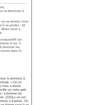
nt,
us la donnions à
ù on se donne; vivre
’à se perdre : tel
t Jésus nous a
e.
croquevillé sur
amener à soi, à
à dominer les
 vivons dans le
nous la donnions à
nitude, c’est se
sus nous a donné
illé sur notre petit
s- à dominer les
rt. (225)
La vie est
nnions à d’autres. On
t se donner jusqu’à se