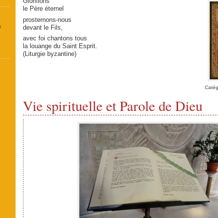
Glorifions
le Père éternel
prosternons-nous
é
devant le Fils,
avec foi chantons tous
la louange du Saint Esprit.
(Liturgie byzantine)
Catég
Vie spirituelle et Parole de Dieu