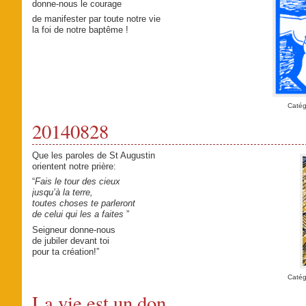
donne-nous le courage
de manifester par toute notre vie
la foi de notre baptême !
Catég
20140828
Que les paroles de St Augustin
orientent notre prière:
“
Fais le tour des cieux
jusqu’à la terre,
toutes choses te parleront
de celui qui les a faites
”
Seigneur donne-nous
de jubiler devant toi
pour ta création!”
Catég
La vie est un don