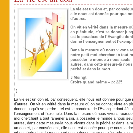
La vie est un don et, par conséque
elle nous est donnée pour que no
d’autres.
On vit en vérité dans la mesure o
en plénitude, c’est se donner jusqu
est le paradoxe de l’Evangile don
donné l’enseignement et l’exempl
Dans la mesure où nous vivons re
notre petit moi cherchant à tout r
posséder le monde à nous seuls- 
autres, dans cette mesure-là nous
péché et dans la mort.
J.Moingt
Croire quand même – p: 225
)
La vie est un don et, par conséquent, elle nous est donnée pour que 
d’autres. On vit en vérité dans la mesure où on se donne; vivre en plé
donner jusqu’à se perdre : tel est le paradoxe de l’Evangile dont Jé
l’enseignement et l’exemple. Dans la mesure où nous vivons recroquev
moi cherchant à tout ramener à soi, à posséder le monde à nous seul
autres, dans cette mesure-là nous vivons dans le péché et dans la mo
un don et, par conséquent, elle nous est donnée pour que nous la do
vit en vérité dans la mesure où on se donne; vivre en plénitude, c’es