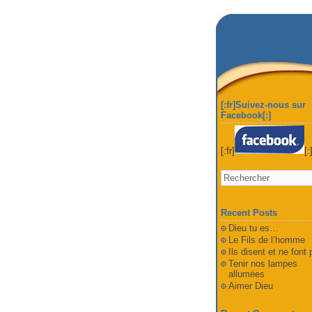
[:fr]Suivez-nous sur
Facebook[:]
[:fr]
[:
Recent Posts
Dieu tu es…
Le Fils de l’homme
Ils disent et ne font
Tenir nos lampes
allumées
Aimer Dieu