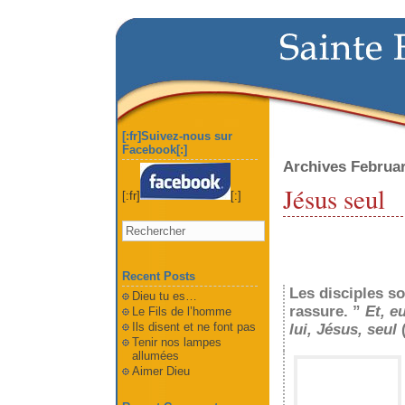
[:fr]Suivez-nous sur
Facebook[:]
Archives Februa
Jésus seul
[:fr]
[:]
Recent Posts
Les disciples so
Dieu tu es…
rassure. ”
Et, e
Le Fils de l’homme
Ils disent et ne font pas
lui, Jésus, seul
(
Tenir nos lampes
allumées
Aimer Dieu