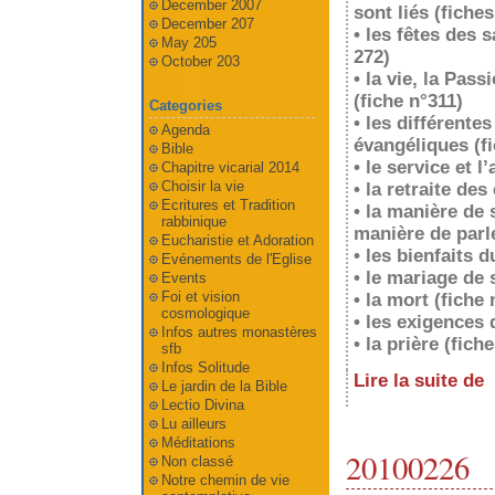
December 2007
sont liés (fiche
December 207
• les fêtes des 
May 205
272)
October 203
• la vie, la Pas
(fiche n°311)
Categories
• les différentes
Agenda
évangéliques (fi
Bible
• le service et 
Chapitre vicarial 2014
Choisir la vie
• la retraite des
Ecritures et Tradition
• la manière de 
rabbinique
manière de parle
Eucharistie et Adoration
• les bienfaits d
Evénements de l'Eglise
• le mariage de 
Events
Foi et vision
• la mort (fiche 
cosmologique
• les exigences 
Infos autres monastères
• la prière (fich
sfb
Infos Solitude
Lire la suite de
Le jardin de la Bible
Lectio Divina
Lu ailleurs
Méditations
20100226
Non classé
Notre chemin de vie