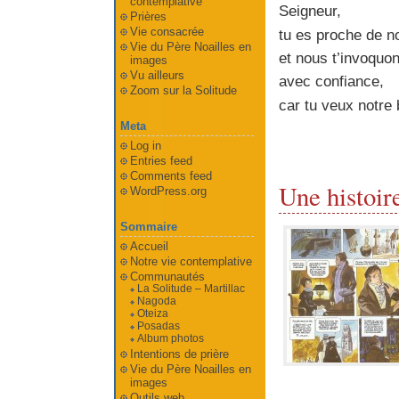
contemplative
Seigneur,
Prières
Vie consacrée
tu es proche de n
Vie du Père Noailles en
et nous t’invoquo
images
Vu ailleurs
avec confiance,
Zoom sur la Solitude
car tu veux notre
Meta
Log in
Entries feed
Comments feed
Une histoir
WordPress.org
Sommaire
Accueil
Notre vie contemplative
Communautés
La Solitude – Martillac
Nagoda
Oteiza
Posadas
Album photos
Intentions de prière
Vie du Père Noailles en
images
Outils web