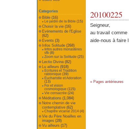
20100225
Categories
Bible
(16)
Le jardin de la Bible
(15)
Seigneur,
Choisir la vie
(16)
Evénements de l'Eglise
au travail comme 
(62)
aide-nous à faire l
Events
(3)
Infos Solitude
(268)
Infos autres monastères
sfb
(8)
Zoom sur la Solitude
(25)
Lectio Divina
(82)
Lu ailleurs
(918)
Ecritures et Tradition
rabbinique
(39)
Eucharistie et Adoration
« Pages antérieures
(13)
Foi et vision
cosmologique
(115)
Vie consacrée
(24)
Méditations
(1,084)
Notre chemin de vie
contemplative
(62)
Chapitre vicarial 2014
(4)
Vie du Père Noailles en
images
(28)
Vu ailleurs
(17)