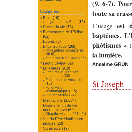
(9, 6-7). Pour
toute sa crass
Categories
Bible
(16)
Le jardin de la Bible
(15)
est de
L’usage
Choisir la vie
(16)
Evénements de l'Eglise
baptêmes. L’E
(62)
Events
(3)
phôtismes » :
Infos Solitude
(268)
Infos autres monastères
la lumière.
sfb
(8)
Zoom sur la Solitude
(25)
Lectio Divina
(82)
Anselme GRÜN
Lu ailleurs
(918)
Ecritures et Tradition
rabbinique
(39)
Eucharistie et Adoration
St Joseph
(13)
Foi et vision
cosmologique
(115)
Vie consacrée
(24)
Méditations
(1,084)
Notre chemin de vie
contemplative
(62)
Chapitre vicarial 2014
(4)
Vie du Père Noailles en
images
(28)
Vu ailleurs
(17)