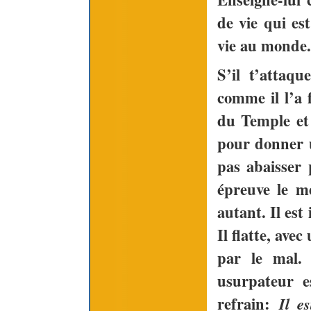
de vie qui es
vie au monde.
S’il t’attaqu
comme il l’a f
du Temple et
pour donner u
pas abaisser p
épreuve le me
autant. Il est 
Il flatte, ave
par le mal. 
usurpateur e
refrain:
Il es