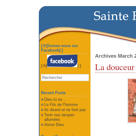
[:fr]Suivez-nous sur
Facebook[:]
Archives March 
La douceur
[:fr]
[:]
Recent Posts
Dieu tu es…
Le Fils de l’homme
Ils disent et ne font pas
Tenir nos lampes
allumées
Aimer Dieu