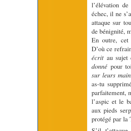
l’élévation de
échec, il ne s’a
attaque sur tou
de bénignité, ma
En outre, cet 
D’où ce refrai
écrit
au sujet 
donné
pour t
sur leurs main
as-tu supprim
parfaitement, 
l’aspic et le b
aux pieds serp
protégé par la 
S’il t’attaqu