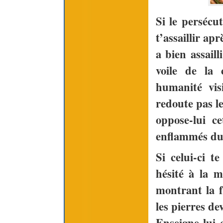
Si le persécu
t’assaillir apr
a bien assail
voile de la 
humanité vis
redoute pas l
oppose-lui ce
enflammés du
Si celui-ci t
hésité à la m
montrant la 
les pierres de
Enseigne-lui 