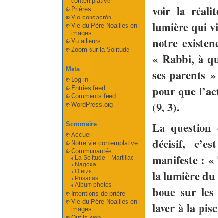
contemplative
voir la réali
Prières
Vie consacrée
lumière qui v
Vie du Père Noailles en
images
notre existen
Vu ailleurs
Zoom sur la Solitude
« Rabbi, à qui
Meta
ses parents » 
Log in
pour que l’act
Entries feed
Comments feed
(9, 3).
WordPress.org
La question d
Sommaire
Accueil
décisif, c’e
Notre vie contemplative
Communautés
manifeste : «
La Solitude – Martillac
Nagoda
la lumière du 
Oteiza
Posadas
Album photos
boue sur les 
Intentions de prière
Vie du Père Noailles en
laver à la pis
images
Outils web