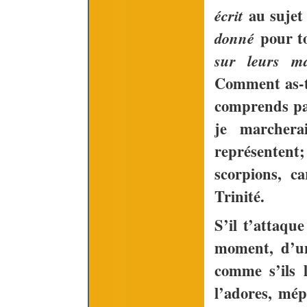
au sujet
écrit
pour t
donné
sur leurs m
Comment as-tu
comprends par
je marcherai
représentent;
scorpions, c
Trinité.
S’il t’attaqu
moment, d’un
comme s’ils 
l’adores, mép