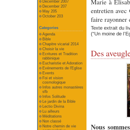
Marie à Elisab
December 2007
December 207
entretien avec 
May 205
October 203
faire rayonner 
Texte extrait du l
Categories
(“Un moine de l’Eg
Agenda
Bible
Chapitre vicarial 2014
Choisir la vie
Des aveugle
Ecritures et Tradition
rabbinique
Eucharistie et Adoration
Evénements de l'Eglise
Events
Foi et vision
cosmologique
Infos autres monastères
sfb
Infos Solitude
Le jardin de la Bible
Lectio Divina
Lu ailleurs
Méditations
Non classé
Nous sommes 
Notre chemin de vie