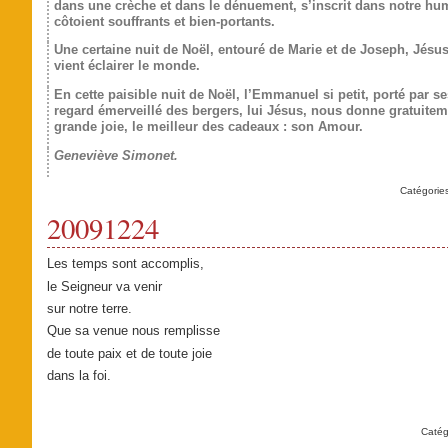
dans une crèche et dans le dénuement, s’inscrit dans notre hum
côtoient souffrants et bien-portants.
Une certaine nuit de Noël, entouré de Marie et de Joseph, Jésus,
vient éclairer le monde.
En cette paisible nuit de Noël, l’Emmanuel si petit, porté par se
regard émerveillé des bergers, lui Jésus, nous donne gratuitem
grande joie, le meilleur des cadeaux : son Amour.
Geneviève Simonet.
Catégorie
20091224
Les temps sont accomplis,
le Seigneur va venir
sur notre terre.
Que sa venue nous remplisse
de toute paix et de toute joie
dans la foi.
Catég