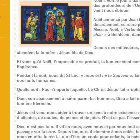
Noël « voit le jour » da
des profondeurs de l’Un
vient nous éblouir.
é
Noël annoncé par Jean B
discrètement, se retire 
Messie. Noël, «
Verbe de
chair
» à Bethléem, dans
Depuis des millénaires,
attendent la lumière : Jésus fils de Dieu.
Et voici qu’à Noël, l’impossible se produit, la lumière vient co
Espérance.
Pendant la nuit, nous dit St Luc, «
nous est né le Sauveur
», tan
nos nuits humaines.
Quelle nuit ! Pas n’importe laquelle, Le Christ Jésus fait irrupt
Dans son abaissement à naître parmi les hommes, Dieu a fait na
lumière Eternelle.
Jésus est venu nous aider à trouver un sens à notre existence : v
d’attentes, de doutes, de peines et de joies. N’est-ce pas l’essen
Dieu n’est pas loin. Il vit en nous, avec nous et par nous tout a
passage sur la terre. Depuis toujours il chemine à nos cotés, le
nous en offre le récit. Loin d’être un conte pour enfants, la na