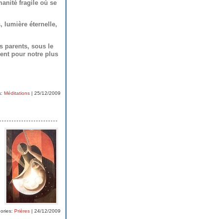
anité fragile où se
 lumière éternelle,
s parents, sous le
ent pour notre plus
s:
Méditations
| 25/12/2009
ories:
Prières
| 24/12/2009