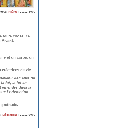
ories:
Prières
| 20/12/2009
e toute chose, ce
u Vivant.
âme et un corps, un
 créatrices de vie.
 devenir demeure de
la foi, la foi en
it entendre dans la
tue l’orientation
 gratitude.
s:
Méditations
| 20/12/2009