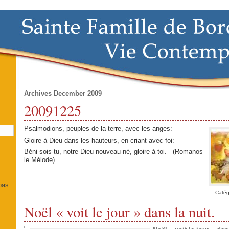
Archives December 2009
20091225
]
Psalmodions, peuples de la terre, avec les anges:
Gloire à Dieu dans les hauteurs, en criant avec foi:
Béni sois-tu, notre Dieu nouveau-né, gloire à toi. (Romanos
le Mélode)
 pas
Catég
Noël « voit le jour » dans la nuit.