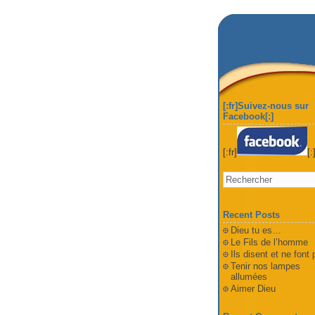
[:fr]Suivez-nous sur
Facebook[:]
[:fr]
[:
Recent Posts
Dieu tu es…
Le Fils de l’homme
Ils disent et ne font
Tenir nos lampes
allumées
Aimer Dieu