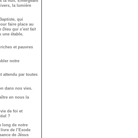
ns la nuit. Emergeant
ivers, la lumière
aptiste, qui
pour faire place au
 Dieu qui s’est fait
 une étable.
 riches et pauvres
mbler notre
t attendu par toutes
ion dans nos vies.
ître en nous la
ie de foi et
tiel ?
u long de notre
 livre de l’Exode
issance de Jésus