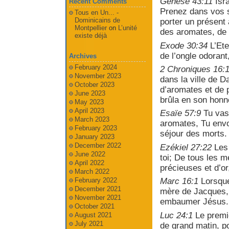
Genèse 43:11
Isra
Recent Comments
Prenez dans vos s
Tous en Un... -
Dominicains de
porter un présent
Montpellier
on
L’unité
des aromates, de 
existe déjà
Exode 30:34
L’Ete
de l’ongle odorant
Archives
February 2024
2 Chroniques 16:
November 2023
dans la ville de D
October 2023
d’aromates et de p
June 2023
brûla en son honn
May 2023
April 2023
Esaïe 57:9
Tu vas 
March 2023
aromates, Tu envo
February 2023
séjour des morts.
January 2023
December 2022
Ezékiel 27:22
Les 
June 2022
toi; De tous les m
April 2022
précieuses et d’or
March 2022
February 2022
Marc 16:1
Lorsque
December 2021
mère de Jacques, 
November 2021
embaumer Jésus.
October 2021
Luc 24:1
Le premi
August 2021
July 2021
de grand matin, po