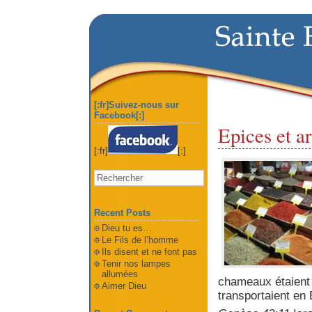
[:fr]Suivez-nous sur
Facebook[:]
Epices et a
[:fr]
[:]
Recent Posts
Dieu tu es…
Le Fils de l’homme
Ils disent et ne font pas
Tenir nos lampes
allumées
chameaux étaient 
Aimer Dieu
transportaient en 