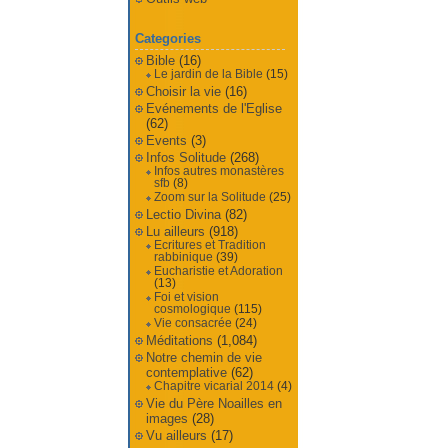
Categories
Bible
(16)
Le jardin de la Bible
(15)
Choisir la vie
(16)
Evénements de l'Eglise
(62)
Events
(3)
Infos Solitude
(268)
Infos autres monastères
sfb
(8)
Zoom sur la Solitude
(25)
Lectio Divina
(82)
Lu ailleurs
(918)
Ecritures et Tradition
rabbinique
(39)
Eucharistie et Adoration
(13)
Foi et vision
cosmologique
(115)
Vie consacrée
(24)
Méditations
(1,084)
Notre chemin de vie
contemplative
(62)
Chapitre vicarial 2014
(4)
Vie du Père Noailles en
images
(28)
Vu ailleurs
(17)